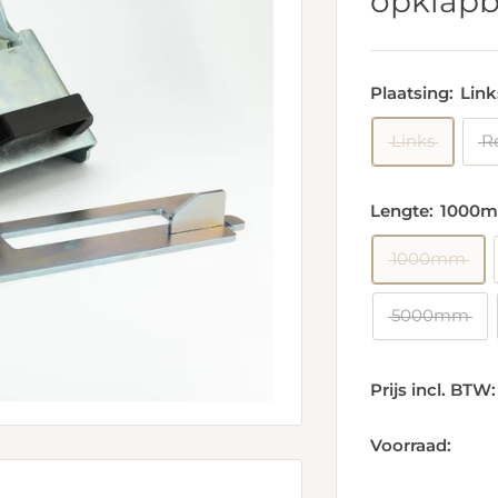
opklapb
Plaatsing:
Link
Links
R
Lengte:
1000
1000mm
5000mm
Prijs incl. BTW:
Voorraad: