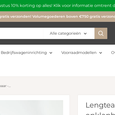
stus 10% korting op alles! Klik voor informatie omtrent
ratis verzonden! Volumegoederen boven €750 gratis verzonde
Alle categorieën
Bedrijfswageninrichting
Voorraadmodellen
O
ar -...
Lengtea