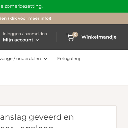
 de zomerbezetting.
n (klik voor meer info)!
Inloggen / aanmelden
0
Winkelmandje
Mijn account
verige / onderdelen
Fotogalerij
anslag geveerd en