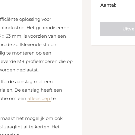
Aantal:
ficiënte oplossing voor
aalindustrie. Het geanodiseerde
Uitve
x 63 mm, is voorzien van een
rede zelfklevende stalen
udig te monteren op een
leverde M8 profielmoeren die op
worden geplaatst.
ufferde aanslag met een
ialen. De aanslag heeft een
optie om een
afleesloep
te
 maakt het mogelijk om ook
 zaaglint af te korten. Het