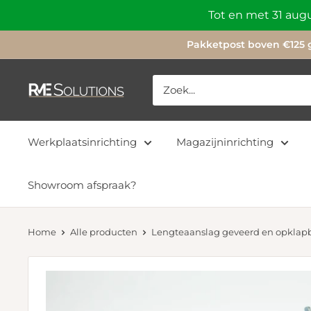
Skip
Tot en met 31 augu
to
Pakketpost boven €125 g
content
RME
Solutions
Werkplaatsinrichting
Magazijninrichting
Showroom afspraak?
Home
Alle producten
Lengteaanslag geveerd en opklapba